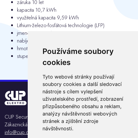
záruka 10 let
kapacita 10,7 kWh
využitelná kapacita 9,59 kWh
Lithium-železo-fosfátová technologie (LFP)
jmenovité napětí 288 V
nabíjecí/vybíjecí proud 18.5 A
hmotnost 146 kg
Používáme soubory
stupeň krytí IP 54
cookies
Tyto webové stránky používají
soubory cookies a další sledovací
nástroje s cílem vylepšení
uživatelského prostředí, zobrazení
přizpůsobeného obsahu a reklam,
analýzy návštěvnosti webových
CUP Security s.r.o.
stránek a zjištění zdroje
Zákaznická linka:
+420 565 55 44 55
návštěvnosti.
info@cup.cz